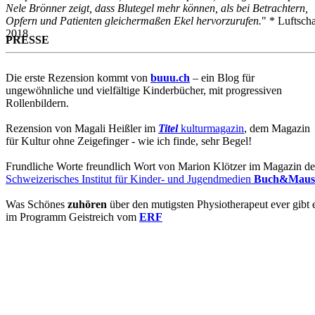
Nele Brönner zeigt, dass Blutegel mehr können, als bei Betrachtern,
Opfern und Patienten gleichermaßen Ekel hervorzurufen.
" * Luftsch
2018
PRESSE
Die erste Rezension kommt von
buuu.ch
– ein Blog für
ungewöhnliche und vielfältige Kinderbücher, mit progressiven
Rollenbildern.
Rezension von Magali Heißler im
Titel
kulturmagazin
, dem Magazin
für Kultur ohne Zeigefinger - wie ich finde, sehr Begel!
Frundliche Worte freundlich Wort von Marion Klötzer im Magazin de
Schweizerisches Institut für Kinder- und Jugendmedien
Buch&Maus
Was Schönes
zuhören
über den mutigsten Physiotherapeut ever gibt 
im Programm Geistreich vom
E
RF