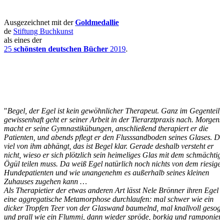
Ausgezeichnet mit der
Goldmedallie
de
Stiftung Buchkunst
als eines der
25
schönsten deutschen Bücher
2019
.
"
Begel, der Egel ist kein gewöhnlicher Therapeut. Ganz im Gegenteil
gewissenhaft geht er seiner Arbeit in der Tierarztpraxis nach. Morgen
macht er seine Gymnastikübungen, anschließend therapiert er die
Patienten, und abends pflegt er den Flusssandboden seines Glases. 
viel von ihm abhängt, das ist Begel klar. Gerade deshalb versteht er
nicht, wieso er sich plötzlich sein heimeliges Glas mit dem schmächti
Ögül teilen muss. Da weiß Egel natürlich noch nichts von dem riesig
Hundepatienten und wie unangenehm es außerhalb seines kleinen
Zuhauses zugehen kann …
Als Therapietier der etwas anderen Art lässt Nele Brönner ihren Egel
eine aggregatische Metamorphose durchlaufen: mal schwer wie ein
dicker Tropfen Teer von der Glaswand baumelnd, mal knallvoll geso
und prall wie ein Flummi, dann wieder spröde, borkig und ramponier